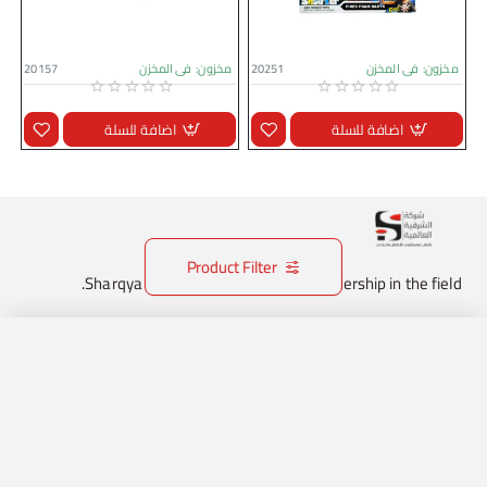
مخزون:
فى المخزن
20251
مخزون:
فى المخزن
20157
اضافة للسلة
اضافة للسلة
Product Filter
Sharqya International Company Leadership in the field.
تواصل معنا
الرئيسية
الحساب
الرغبات
واتساب
966539293874
+9660126422150