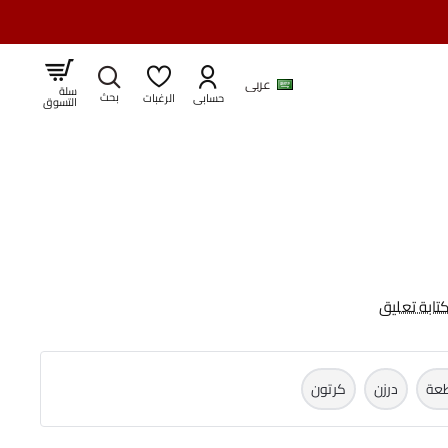
عربي
سلة
حسابى
الرغبات
التسوق
تابة تعليق
عة
درزن
كرتون