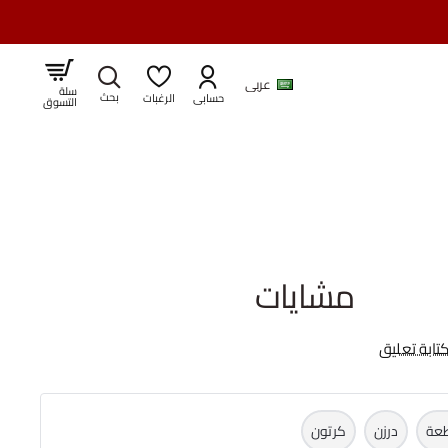
عربي
سلة
حسابى
الرغبات
التسوق
مشايات
تابة تعليق
عة
درزن
كرتون