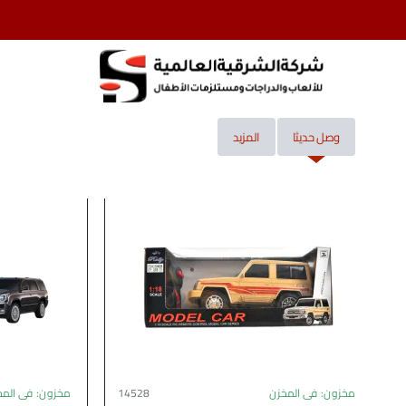
وصل حديثا
المزيد
مخزون:
فى المخزن
14528
مخزون:
فى المخ